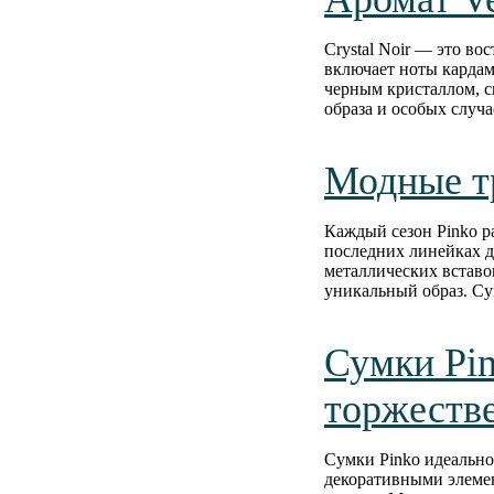
Crystal Noir — это в
включает ноты кардам
черным кристаллом, с
образа и особых случа
Модные т
Каждый сезон Pinko 
последних линейках д
металлических вставо
уникальный образ. Су
Сумки Pin
торжеств
Сумки Pinko идеально
декоративными элемен