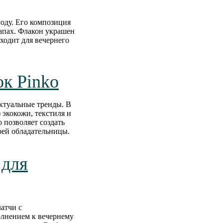
году. Его композиция
апах. Флакон украшен
ходит для вечернего
к Pinko
ктуальные тренды. В
 экокожи, текстиля и
 позволяет создать
оей обладательницы.
 для
атчи с
олнением к вечернему