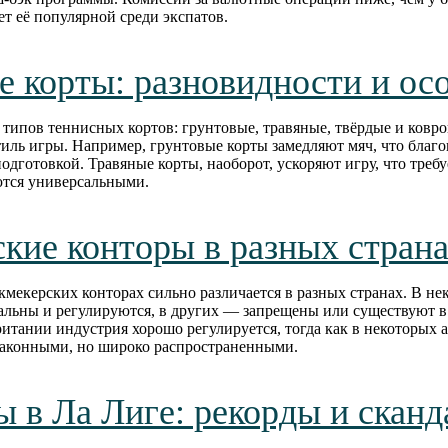
ет её популярной среди экспатов.
 корты: разновидности и ос
 типов теннисных кортов: грунтовые, травяные, твёрдые и ковр
тиль игры. Например, грунтовые корты замедляют мяч, что благо
одготовкой. Травяные корты, наоборот, ускоряют игру, что треб
ются универсальными.
кие конторы в разных стран
кмекерских конторах сильно различается в разных странах. В не
альны и регулируются, в других — запрещены или существуют в 
итании индустрия хорошо регулируется, тогда как в некоторых а
законными, но широко распространенными.
 в Ла Лиге: рекорды и скан