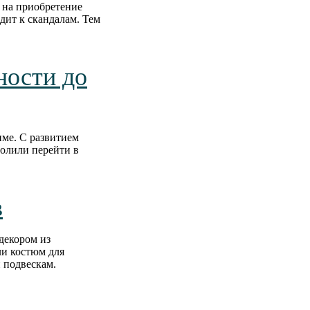
 на приобретение
дит к скандалам. Тем
ности до
име. С развитием
волили перейти в
в
декором из
ли костюм для
 подвескам.