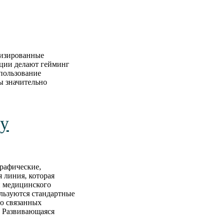
ризированные
ции делают гейминг
пользование
ы значительно
му
рафические,
 линия, которая
и медицинского
льзуются стандартные
о связанных
. Развивающаяся